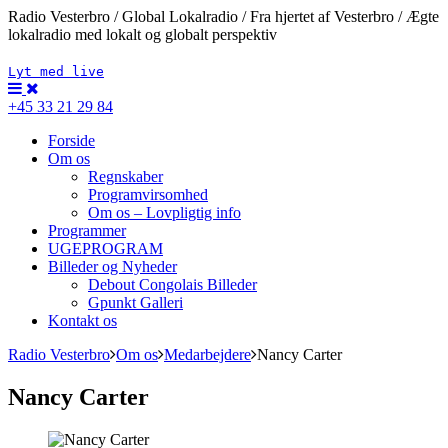
Radio Vesterbro / Global Lokalradio / Fra hjertet af Vesterbro / Ægte
lokalradio med lokalt og globalt perspektiv
Lyt med live
+45 33 21 29 84
Forside
Om os
Regnskaber
Programvirsomhed
Om os – Lovpligtig info
Programmer
UGEPROGRAM
Billeder og Nyheder
Debout Congolais Billeder
Gpunkt Galleri
Kontakt os
Radio Vesterbro
Om os
Medarbejdere
Nancy Carter
Nancy Carter