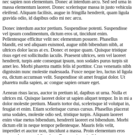
nec sapien non elementum. Donec at interdum arcu. Sed sed urna in
massa elementum laoreet. Donec scelerisque massa in justo vehicula
eleifend. Aliquam facilisis, augue in fringilla hendrerit, quam ligula
gravida odio, id dapibus odio mi nec arcu.
Donec interdum auctor pretium. Suspendisse potenti. Suspendisse
vel ipsum condimentum, dictum eros ut, tincidunt enim.
Pellentesque efficitur velit nec elementum posuere. Phasellus
blandit, est sed aliquam euismod, augue nibh bibendum nibh, at
ultrices dolor lacus at ex. Donec et neque quam. Quisque tristique
risus eget est sollicitudin iaculis. Praesent ultrices, sem vel laoreet
hendrerit, turpis ante consequat ipsum, non sodales purus turpis sit
amet leo. Morbi pharetra mattis felis id porttitor. Cras venenatis nibh
dignissim nunc molestie malesuada. Fusce neque leo, luctus id ligula
eu, dictum accumsan velit. Suspendisse sit amet feugiat dolor. Ut
pharetra nulla sapien, ac congue sapien ornare eget.
Aenean risus lacus, auctor in pretium id, dapibus ut urna. Nulla et
ultrices mi. Quisque laoreet dolor ut sapien aliquet tempor. In in mi a
dolor molestie pretium. Mauris tortor dui, scelerisque id volutpat in,
feugiat et enim. Etiam scelerisque cursus cursus. Phasellus placerat
urna sodales, molestie odio sed, tristique turpis. Aliquam laoreet
enim vitae metus bibendum, hendrerit laoreet est bibendum. Morbi
dictum elit in neque tempor pellentesque. Mauris felis velit,
imperdiet et auctor non, tincidunt a massa. Proin elementum eros