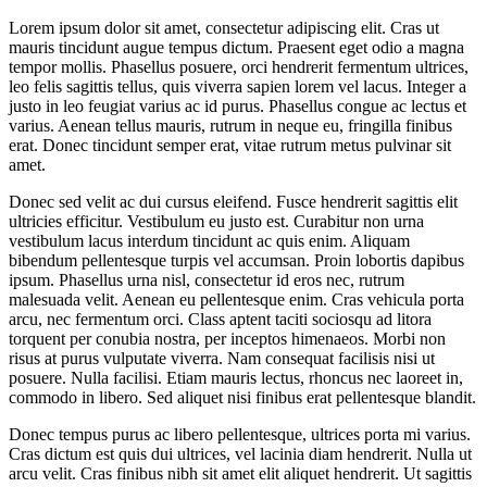
Lorem ipsum dolor sit amet, consectetur adipiscing elit. Cras ut
mauris tincidunt augue tempus dictum. Praesent eget odio a magna
tempor mollis. Phasellus posuere, orci hendrerit fermentum ultrices,
leo felis sagittis tellus, quis viverra sapien lorem vel lacus. Integer a
justo in leo feugiat varius ac id purus. Phasellus congue ac lectus et
varius. Aenean tellus mauris, rutrum in neque eu, fringilla finibus
erat. Donec tincidunt semper erat, vitae rutrum metus pulvinar sit
amet.
Donec sed velit ac dui cursus eleifend. Fusce hendrerit sagittis elit
ultricies efficitur. Vestibulum eu justo est. Curabitur non urna
vestibulum lacus interdum tincidunt ac quis enim. Aliquam
bibendum pellentesque turpis vel accumsan. Proin lobortis dapibus
ipsum. Phasellus urna nisl, consectetur id eros nec, rutrum
malesuada velit. Aenean eu pellentesque enim. Cras vehicula porta
arcu, nec fermentum orci. Class aptent taciti sociosqu ad litora
torquent per conubia nostra, per inceptos himenaeos. Morbi non
risus at purus vulputate viverra. Nam consequat facilisis nisi ut
posuere. Nulla facilisi. Etiam mauris lectus, rhoncus nec laoreet in,
commodo in libero. Sed aliquet nisi finibus erat pellentesque blandit.
Donec tempus purus ac libero pellentesque, ultrices porta mi varius.
Cras dictum est quis dui ultrices, vel lacinia diam hendrerit. Nulla ut
arcu velit. Cras finibus nibh sit amet elit aliquet hendrerit. Ut sagittis