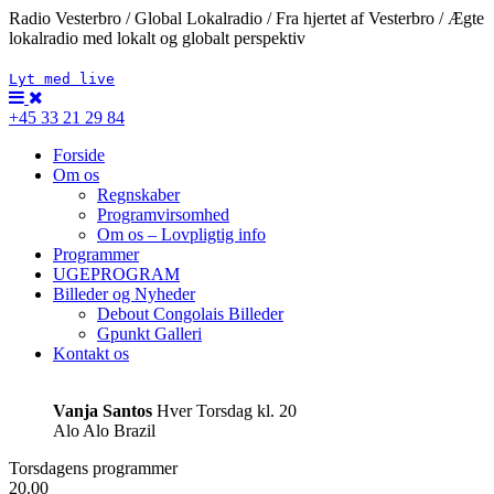
Radio Vesterbro / Global Lokalradio / Fra hjertet af Vesterbro / Ægte
lokalradio med lokalt og globalt perspektiv
Lyt med live
+45 33 21 29 84
Forside
Om os
Regnskaber
Programvirsomhed
Om os – Lovpligtig info
Programmer
UGEPROGRAM
Billeder og Nyheder
Debout Congolais Billeder
Gpunkt Galleri
Kontakt os
Vanja Santos
Hver Torsdag kl. 20
Alo Alo Brazil
Torsdagens programmer
20.00